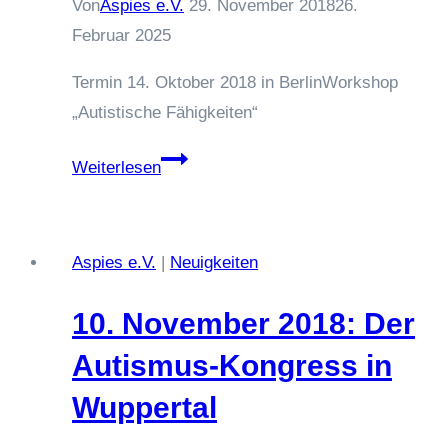
Von
Aspies e.V.
29. November 2018
26.
Bundespsychotherapeutenkammer
Februar 2025
zu
Termin 14. Oktober 2018 in BerlinWorkshop
den
„Autistische Fähigkeiten“
Themen
„Elektronische
Workshop
Weiterlesen
Patientenakte“
„Autistische
und
Fähigkeiten“
„Erarbeitung
4.
Aspies e.V.
|
Neuigkeiten
einer
Quartal
neuen
2018
10. November 2018: Der
Psychiatrie-
Personalverordnung“
Autismus-Kongress in
Wuppertal