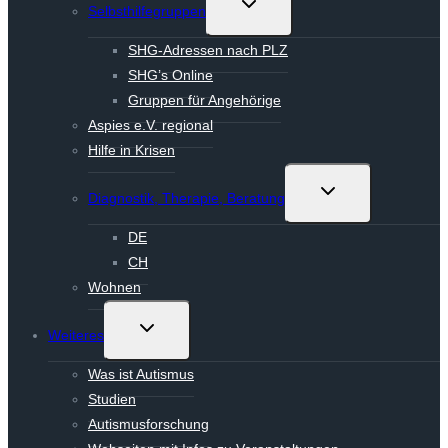
Untermenü
Selbsthilfegruppen
umschalten
SHG-Adressen nach PLZ
SHG’s Online
Gruppen für Angehörige
Aspies e.V. regional
Hilfe in Krisen
Untermenü
Diagnostik, Therapie, Beratung
umschalten
DE
CH
Wohnen
Untermenü
Weiteres
umschalten
Was ist Autismus
Studien
Autismusforschung