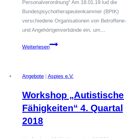
Personalverordnung“ Am 18.01.19 lud die
Bundespsychotherapeutenkammer (BPtK)
verschiedene Organisationen von Betroffene-
und Angehörigenverbände ein, um…
18.01.19
Weiterlesen
Aspies
e.V.
beim
Angebote
|
Aspies e.V.
„Round-
Table
Workshop „Autistische
Betroffenen-
Fähigkeiten“ 4. Quartal
und
Angehörigenvertreter“
2018
in
der