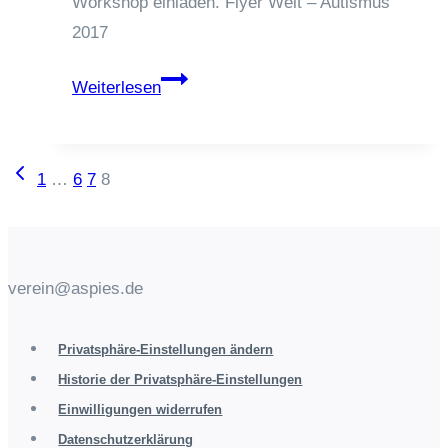
Workshop einladen. Flyer Welt – Autismus
2017
Welt
Weiterlesen
–
Autismus
–
Seitennavigation
Vorherige
1
…
6
7
8
2017
Seite
verein@aspies.de
Privatsphäre-Einstellungen ändern
Historie der Privatsphäre-Einstellungen
Einwilligungen widerrufen
Datenschutzerklärung