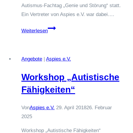
Autismus-Fachtag „Genie und Störung“ statt.
Ein Vertreter von Aspies e.V. war dabei….
Aspies
Weiterlesen
e.V.
am
10.10.2018
Angebote
|
Aspies e.V.
in
Eberswalde
Workshop „Autistische
auf
Fähigkeiten“
dem
Fachtag
Von
Aspies e.V.
29. April 2018
26. Februar
„Genie
2025
und
Störung“
Workshop „Autistische Fähigkeiten“