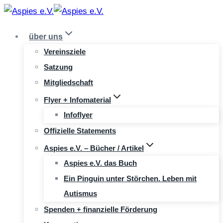
Zum
Inhalt
über uns
springen
Vereinsziele
Satzung
Mitgliedschaft
Flyer + Infomaterial
Infoflyer
Offizielle Statements
Aspies e.V. – Bücher / Artikel
Aspies e.V. das Buch
Ein Pinguin unter Störchen. Leben mit
Autismus
Spenden + finanzielle Förderung