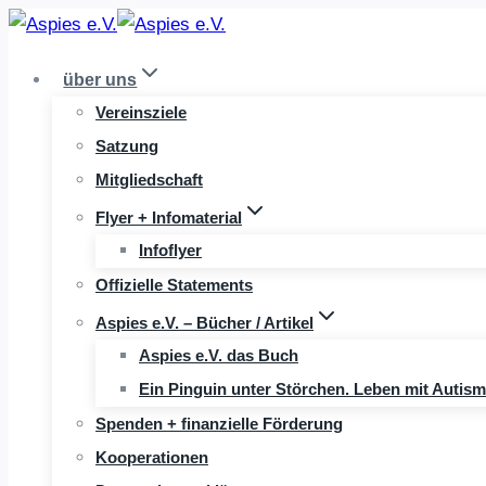
Zum
Inhalt
über uns
springen
Vereinsziele
Satzung
Mitgliedschaft
Flyer + Infomaterial
Infoflyer
Offizielle Statements
Aspies e.V. – Bücher / Artikel
Aspies e.V. das Buch
Ein Pinguin unter Störchen. Leben mit Autis
Spenden + finanzielle Förderung
Kooperationen