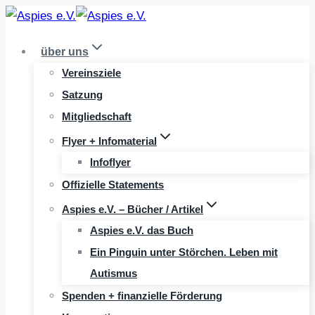
Zum
Inhalt
über uns
springen
Vereinsziele
Satzung
Mitgliedschaft
Flyer + Infomaterial
Infoflyer
Offizielle Statements
Aspies e.V. – Bücher / Artikel
Aspies e.V. das Buch
Ein Pinguin unter Störchen. Leben mit
Autismus
Spenden + finanzielle Förderung