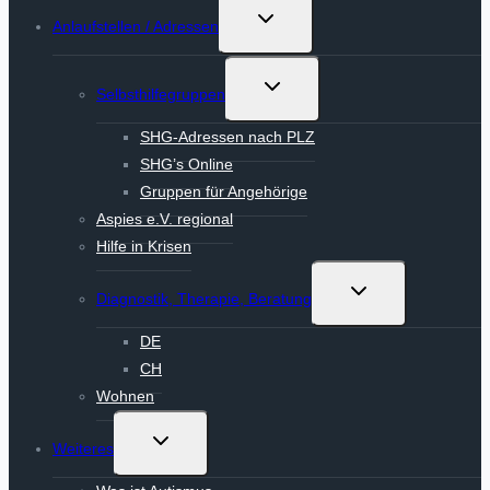
Untermenü
Anlaufstellen / Adressen
umschalten
Untermenü
Selbsthilfegruppen
umschalten
SHG-Adressen nach PLZ
SHG’s Online
Gruppen für Angehörige
Aspies e.V. regional
Hilfe in Krisen
Untermenü
Diagnostik, Therapie, Beratung
umschalten
DE
CH
Wohnen
Untermenü
Weiteres
umschalten