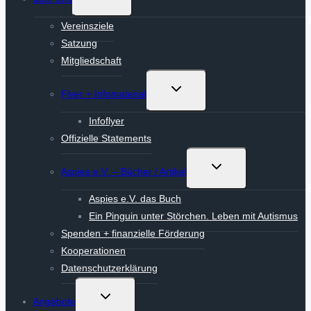
umschalten
Vereinsziele
Satzung
Mitgliedschaft
Untermenü
Flyer + Infomaterial
umschalten
Infoflyer
Offizielle Statements
Untermenü
Aspies e.V. – Bücher / Artikel
umschalten
Aspies e.V. das Buch
Ein Pinguin unter Störchen. Leben mit Autismus
Spenden + finanzielle Förderung
Kooperationen
Datenschutzerklärung
Untermenü
Angebote
umschalten