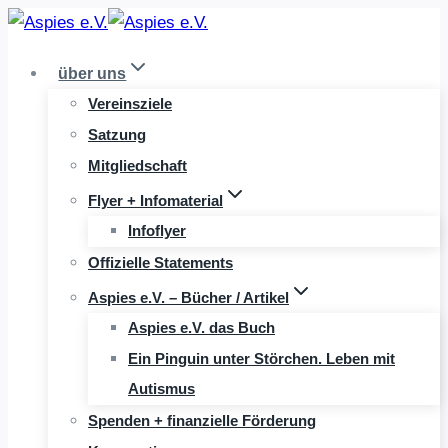
Zum
Inhalt
über uns
springen
Vereinsziele
Satzung
Mitgliedschaft
Flyer + Infomaterial
Infoflyer
Offizielle Statements
Aspies e.V. – Bücher / Artikel
Aspies e.V. das Buch
Ein Pinguin unter Störchen. Leben mit
Autismus
Spenden + finanzielle Förderung