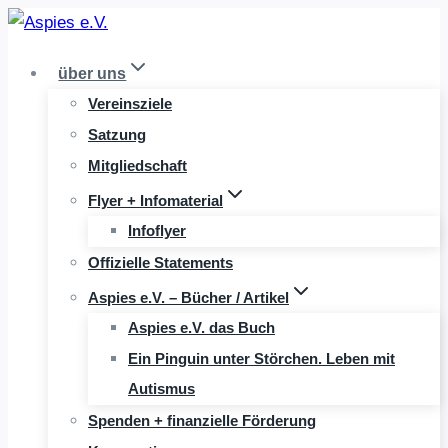
Zum
Inhalt
über uns
springen
Vereinsziele
Satzung
Mitgliedschaft
Flyer + Infomaterial
Infoflyer
Offizielle Statements
Aspies e.V. – Bücher / Artikel
Aspies e.V. das Buch
Ein Pinguin unter Störchen. Leben mit
Autismus
Spenden + finanzielle Förderung