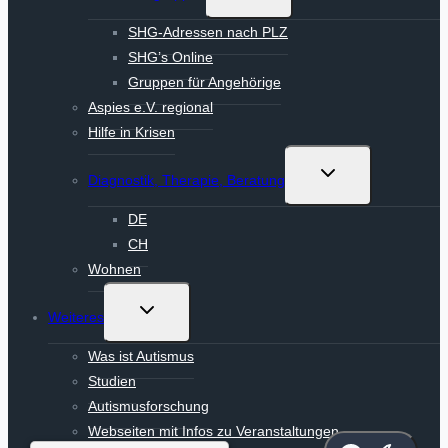
umschalten
SHG-Adressen nach PLZ
SHG’s Online
Gruppen für Angehörige
Aspies e.V. regional
Hilfe in Krisen
Untermenü
Diagnostik, Therapie, Beratung
umschalten
DE
CH
Wohnen
Untermenü
Weiteres
umschalten
Was ist Autismus
Studien
Autismusforschung
Webseiten mit Infos zu Veranstaltungen