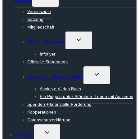
umschalten
Vereinsziele
Satzung
Mitgliedschaft
Untermenü
Flyer + Infomaterial
umschalten
Infoflyer
Offizielle Statements
Untermenü
Aspies e.V. – Bücher / Artikel
umschalten
Aspies e.V. das Buch
Ein Pinguin unter Störchen. Leben mit Autismus
Spenden + finanzielle Förderung
Kooperationen
Datenschutzerklärung
Untermenü
Angebote
umschalten