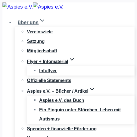
Zum
Inhalt
über uns
springen
Vereinsziele
Satzung
Mitgliedschaft
Flyer + Infomaterial
Infoflyer
Offizielle Statements
Aspies e.V. – Bücher / Artikel
Aspies e.V. das Buch
Ein Pinguin unter Störchen. Leben mit
Autismus
Spenden + finanzielle Förderung