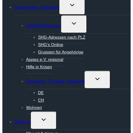
Untermenü
Anlaufstellen / Adressen
umschalten
Untermenü
Selbsthilfegruppen
umschalten
SHG-Adressen nach PLZ
SHG’s Online
Gruppen für Angehörige
Aspies e.V. regional
Hilfe in Krisen
Untermenü
Diagnostik, Therapie, Beratung
umschalten
DE
CH
Wohnen
Untermenü
Weiteres
umschalten