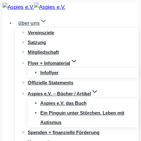
Zum
Inhalt
über uns
springen
Vereinsziele
Satzung
Mitgliedschaft
Flyer + Infomaterial
Infoflyer
Offizielle Statements
Aspies e.V. – Bücher / Artikel
Aspies e.V. das Buch
Ein Pinguin unter Störchen. Leben mit
Autismus
Spenden + finanzielle Förderung