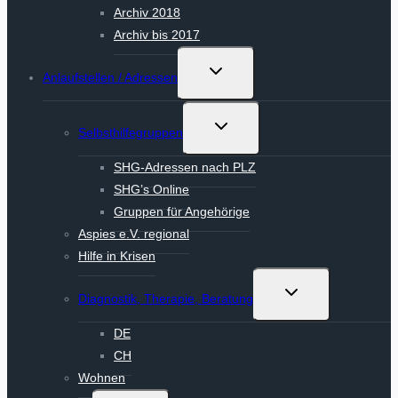
Archiv 2018
Archiv bis 2017
Untermenü
Anlaufstellen / Adressen
umschalten
Untermenü
Selbsthilfegruppen
umschalten
SHG-Adressen nach PLZ
SHG’s Online
Gruppen für Angehörige
Aspies e.V. regional
Hilfe in Krisen
Untermenü
Diagnostik, Therapie, Beratung
umschalten
DE
CH
Wohnen