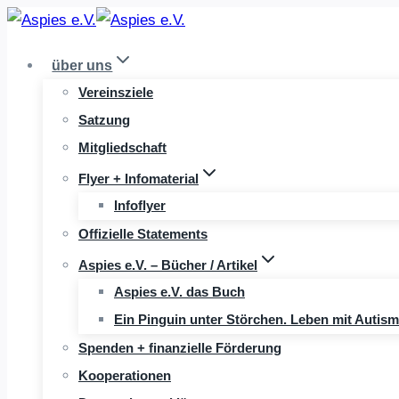
Zum
Inhalt
über uns
springen
Vereinsziele
Satzung
Mitgliedschaft
Flyer + Infomaterial
Infoflyer
Offizielle Statements
Aspies e.V. – Bücher / Artikel
Aspies e.V. das Buch
Ein Pinguin unter Störchen. Leben mit Autis
Spenden + finanzielle Förderung
Kooperationen