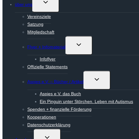
Untermenü
über uns
umschalten
Vereinsziele
Satzung
Mitgliedschaft
Untermenü
Flyer + Infomaterial
umschalten
Infoflyer
Offizielle Statements
Untermenü
Aspies e.V. – Bücher / Artikel
umschalten
Aspies e.V. das Buch
Ein Pinguin unter Störchen. Leben mit Autismus
Spenden + finanzielle Förderung
Kooperationen
Datenschutzerklärung
Untermenü