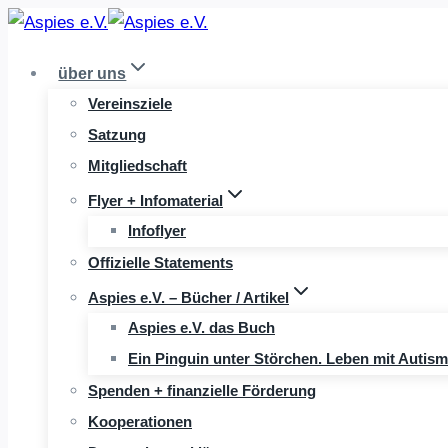
Zum
Inhalt
über uns
springen
Vereinsziele
Satzung
Mitgliedschaft
Flyer + Infomaterial
Infoflyer
Offizielle Statements
Aspies e.V. – Bücher / Artikel
Aspies e.V. das Buch
Ein Pinguin unter Störchen. Leben mit Autis
Spenden + finanzielle Förderung
Kooperationen