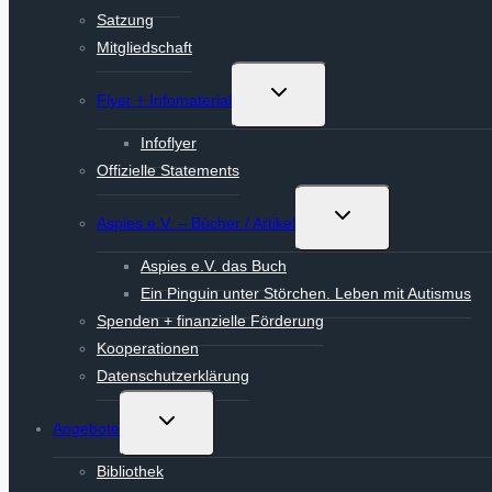
Satzung
Mitgliedschaft
Untermenü
Flyer + Infomaterial
umschalten
Infoflyer
Offizielle Statements
Untermenü
Aspies e.V. – Bücher / Artikel
umschalten
Aspies e.V. das Buch
Ein Pinguin unter Störchen. Leben mit Autismus
Spenden + finanzielle Förderung
Kooperationen
Datenschutzerklärung
Untermenü
Angebote
umschalten
Bibliothek