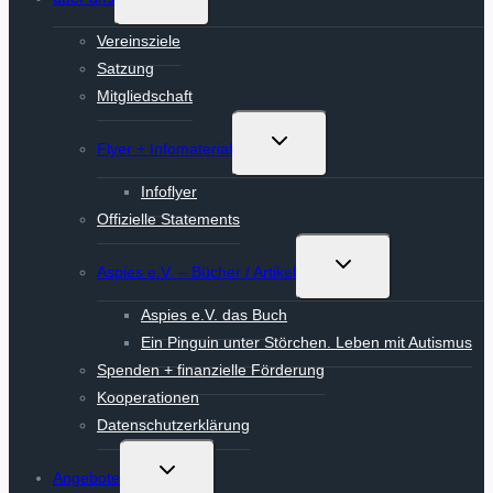
umschalten
Vereinsziele
Satzung
Mitgliedschaft
Untermenü
Flyer + Infomaterial
umschalten
Infoflyer
Offizielle Statements
Untermenü
Aspies e.V. – Bücher / Artikel
umschalten
Aspies e.V. das Buch
Ein Pinguin unter Störchen. Leben mit Autismus
Spenden + finanzielle Förderung
Kooperationen
Datenschutzerklärung
Untermenü
Angebote
umschalten