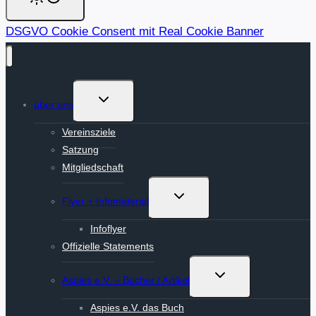
DSGVO Cookie Consent mit Real Cookie Banner
Untermenü
über uns
umschalten
Vereinsziele
Satzung
Mitgliedschaft
Untermenü
Flyer + Infomaterial
umschalten
Infoflyer
Offizielle Statements
Untermenü
Aspies e.V. – Bücher / Artikel
umschalten
Aspies e.V. das Buch