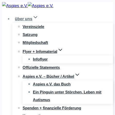
Zum
Inhalt
über uns
springen
Vereinsziele
Satzung
Mitgliedschaft
Flyer + Infomaterial
Infoflyer
Offizielle Statements
Aspies e.V. – Bücher / Artikel
Aspies e.V. das Buch
Ein Pinguin unter Störchen. Leben mit
Autismus
Spenden + finanzielle Förderung