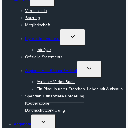
umschalten
Vereinsziele
Satzung
Mitgliedschaft
Untermenü
Flyer + Infomaterial
umschalten
Infoflyer
Offizielle Statements
Untermenü
Aspies e.V. – Bücher / Artikel
umschalten
Aspies e.V. das Buch
Ein Pinguin unter Störchen. Leben mit Autismus
Spenden + finanzielle Förderung
Kooperationen
Datenschutzerklärung
Untermenü
Angebote
umschalten