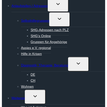
Untermenü
Anlaufstellen / Adressen
umschalten
Untermenü
Selbsthilfegruppen
umschalten
SHG-Adressen nach PLZ
SHG’s Online
Gruppen für Angehörige
Aspies e.V. regional
Hilfe in Krisen
Untermenü
Diagnostik, Therapie, Beratung
umschalten
DE
CH
Wohnen
Untermenü
Weiteres
umschalten