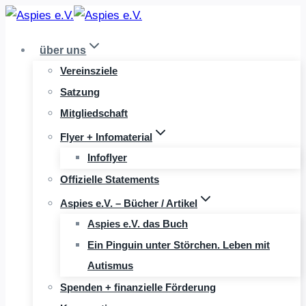
Zum
Inhalt
über uns
springen
Vereinsziele
Satzung
Mitgliedschaft
Flyer + Infomaterial
Infoflyer
Offizielle Statements
Aspies e.V. – Bücher / Artikel
Aspies e.V. das Buch
Ein Pinguin unter Störchen. Leben mit
Autismus
Spenden + finanzielle Förderung