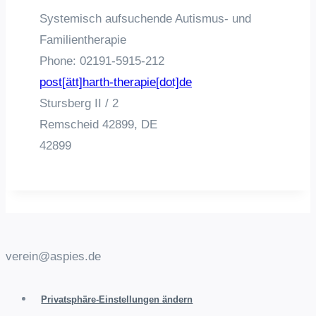
Systemisch aufsuchende Autismus- und
Familientherapie
Phone:
02191-5915-212
post[ätt]harth-therapie[dot]de
Stursberg II / 2
Remscheid
42899,
DE
42899
verein@aspies.de
Privatsphäre-Einstellungen ändern