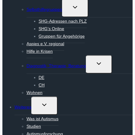
Untermenü
Selbsthilfegruppen
umschalten
SHG-Adressen nach PLZ
SHG’s Online
Gruppen für Angehörige
Aspies e.V. regional
Hilfe in Krisen
Untermenü
Diagnostik, Therapie, Beratung
umschalten
DE
CH
Wohnen
Untermenü
Weiteres
umschalten
Was ist Autismus
Studien
Autismusforschung