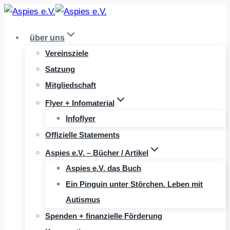
Zum
Inhalt
über uns
springen
Vereinsziele
Satzung
Mitgliedschaft
Flyer + Infomaterial
Infoflyer
Offizielle Statements
Aspies e.V. – Bücher / Artikel
Aspies e.V. das Buch
Ein Pinguin unter Störchen. Leben mit
Autismus
Spenden + finanzielle Förderung