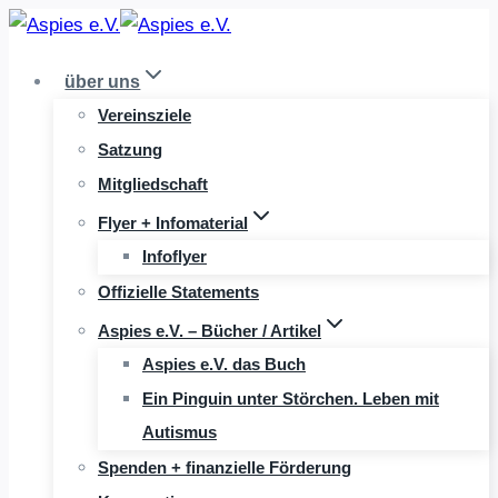
Zum
Inhalt
über uns
springen
Vereinsziele
Satzung
Mitgliedschaft
Flyer + Infomaterial
Infoflyer
Offizielle Statements
Aspies e.V. – Bücher / Artikel
Aspies e.V. das Buch
Ein Pinguin unter Störchen. Leben mit
Autismus
Spenden + finanzielle Förderung