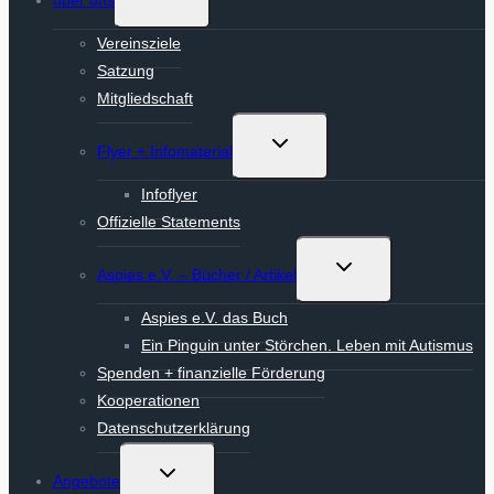
über uns
umschalten
Vereinsziele
Satzung
Mitgliedschaft
Untermenü
Flyer + Infomaterial
umschalten
Infoflyer
Offizielle Statements
Untermenü
Aspies e.V. – Bücher / Artikel
umschalten
Aspies e.V. das Buch
Ein Pinguin unter Störchen. Leben mit Autismus
Spenden + finanzielle Förderung
Kooperationen
Datenschutzerklärung
Untermenü
Angebote
umschalten