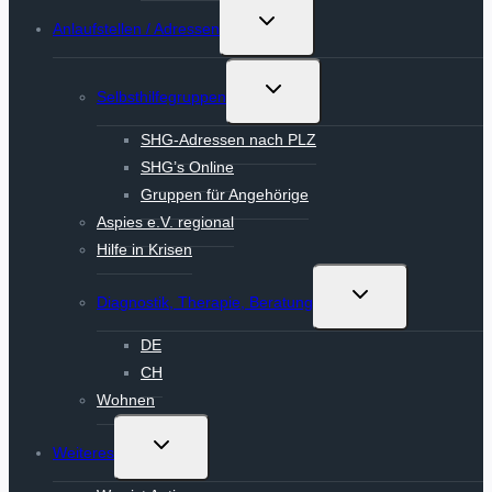
Untermenü
Anlaufstellen / Adressen
umschalten
Untermenü
Selbsthilfegruppen
umschalten
SHG-Adressen nach PLZ
SHG’s Online
Gruppen für Angehörige
Aspies e.V. regional
Hilfe in Krisen
Untermenü
Diagnostik, Therapie, Beratung
umschalten
DE
CH
Wohnen
Untermenü
Weiteres
umschalten