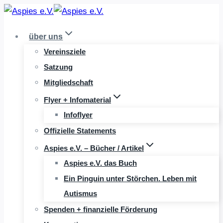
Zum
Inhalt
über uns
springen
Vereinsziele
Satzung
Mitgliedschaft
Flyer + Infomaterial
Infoflyer
Offizielle Statements
Aspies e.V. – Bücher / Artikel
Aspies e.V. das Buch
Ein Pinguin unter Störchen. Leben mit
Autismus
Spenden + finanzielle Förderung