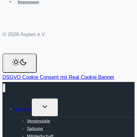
Impressum
© 2026 Aspies e.V.
DSGVO Cookie Consent mit Real Cookie Banner
Untermenü
über uns
umschalten
Vereinsziele
Satzung
Mitgliedschaft