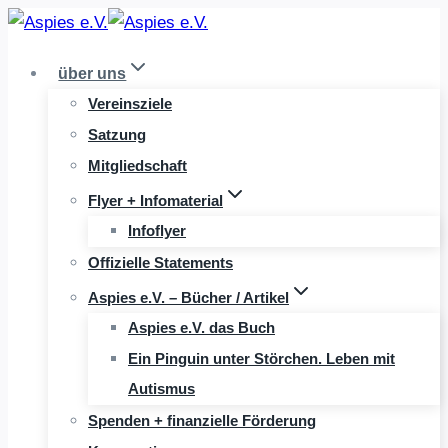
Zum
Inhalt
über uns
springen
Vereinsziele
Satzung
Mitgliedschaft
Flyer + Infomaterial
Infoflyer
Offizielle Statements
Aspies e.V. – Bücher / Artikel
Aspies e.V. das Buch
Ein Pinguin unter Störchen. Leben mit
Autismus
Spenden + finanzielle Förderung