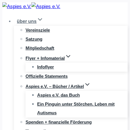
Zum
Inhalt
über uns
springen
Vereinsziele
Satzung
Mitgliedschaft
Flyer + Infomaterial
Infoflyer
Offizielle Statements
Aspies e.V. – Bücher / Artikel
Aspies e.V. das Buch
Ein Pinguin unter Störchen. Leben mit
Autismus
Spenden + finanzielle Förderung