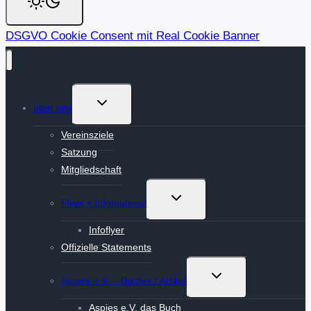
DSGVO Cookie Consent mit Real Cookie Banner
Untermenü
über uns
umschalten
Vereinsziele
Satzung
Mitgliedschaft
Untermenü
Flyer + Infomaterial
umschalten
Infoflyer
Offizielle Statements
Untermenü
Aspies e.V. – Bücher / Artikel
umschalten
Aspies e.V. das Buch