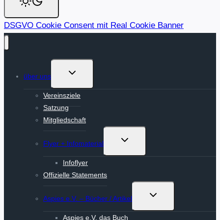
DSGVO Cookie Consent mit Real Cookie Banner
Untermenü
über uns
umschalten
Vereinsziele
Satzung
Mitgliedschaft
Untermenü
Flyer + Infomaterial
umschalten
Infoflyer
Offizielle Statements
Untermenü
Aspies e.V. – Bücher / Artikel
umschalten
Aspies e.V. das Buch