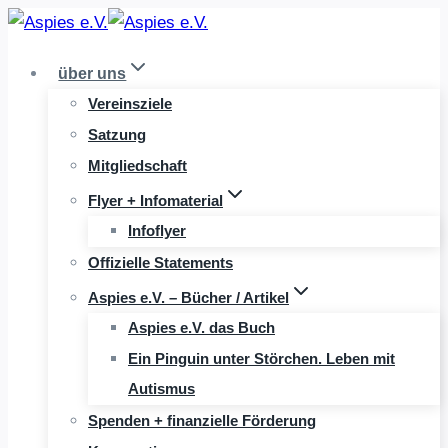
Zum
Inhalt
über uns
springen
Vereinsziele
Satzung
Mitgliedschaft
Flyer + Infomaterial
Infoflyer
Offizielle Statements
Aspies e.V. – Bücher / Artikel
Aspies e.V. das Buch
Ein Pinguin unter Störchen. Leben mit
Autismus
Spenden + finanzielle Förderung