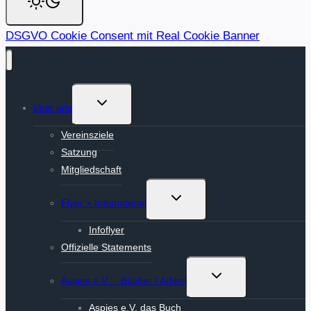
DSGVO Cookie Consent mit Real Cookie Banner
Untermenü
über uns
umschalten
Vereinsziele
Satzung
Mitgliedschaft
Untermenü
Flyer + Infomaterial
umschalten
Infoflyer
Offizielle Statements
Untermenü
Aspies e.V. – Bücher / Artikel
umschalten
Aspies e.V. das Buch