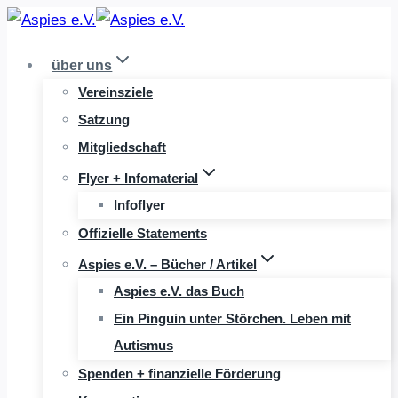
Zum
Inhalt
über uns
springen
Vereinsziele
Satzung
Mitgliedschaft
Flyer + Infomaterial
Infoflyer
Offizielle Statements
Aspies e.V. – Bücher / Artikel
Aspies e.V. das Buch
Ein Pinguin unter Störchen. Leben mit
Autismus
Spenden + finanzielle Förderung