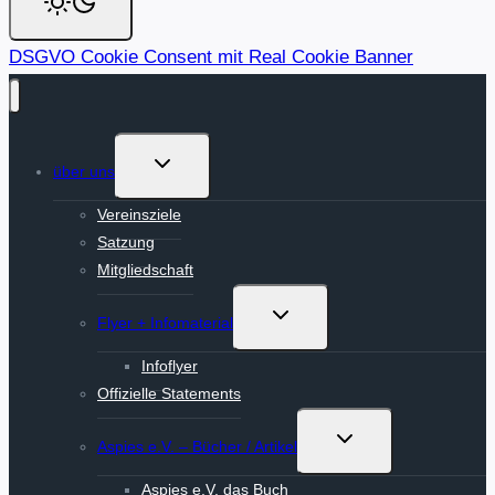
DSGVO Cookie Consent mit Real Cookie Banner
Untermenü
über uns
umschalten
Vereinsziele
Satzung
Mitgliedschaft
Untermenü
Flyer + Infomaterial
umschalten
Infoflyer
Offizielle Statements
Untermenü
Aspies e.V. – Bücher / Artikel
umschalten
Aspies e.V. das Buch