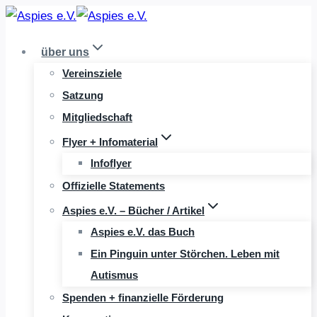
Zum
Inhalt
über uns
springen
Vereinsziele
Satzung
Mitgliedschaft
Flyer + Infomaterial
Infoflyer
Offizielle Statements
Aspies e.V. – Bücher / Artikel
Aspies e.V. das Buch
Ein Pinguin unter Störchen. Leben mit
Autismus
Spenden + finanzielle Förderung