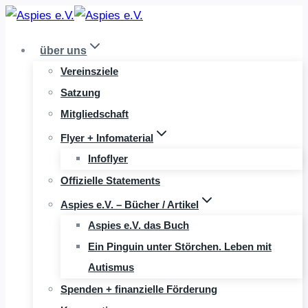
Zum
Inhalt
über uns
springen
Vereinsziele
Satzung
Mitgliedschaft
Flyer + Infomaterial
Infoflyer
Offizielle Statements
Aspies e.V. – Bücher / Artikel
Aspies e.V. das Buch
Ein Pinguin unter Störchen. Leben mit
Autismus
Spenden + finanzielle Förderung