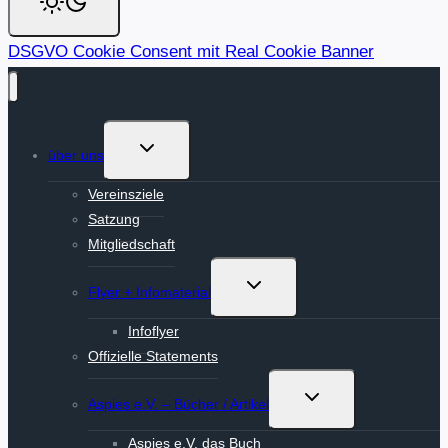
DSGVO Cookie Consent mit Real Cookie Banner
Untermenü
über uns
umschalten
Vereinsziele
Satzung
Mitgliedschaft
Untermenü
Flyer + Infomaterial
umschalten
Infoflyer
Offizielle Statements
Untermenü
Aspies e.V. – Bücher / Artikel
umschalten
Aspies e.V. das Buch