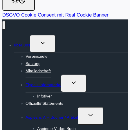
DSGVO Cookie Consent mit Real Cookie Banner
Untermenü
über uns
umschalten
Vereinsziele
Satzung
Mitgliedschaft
Untermenü
Flyer + Infomaterial
umschalten
Infoflyer
Offizielle Statements
Untermenü
Aspies e.V. – Bücher / Artikel
umschalten
Aspies e.V. das Buch