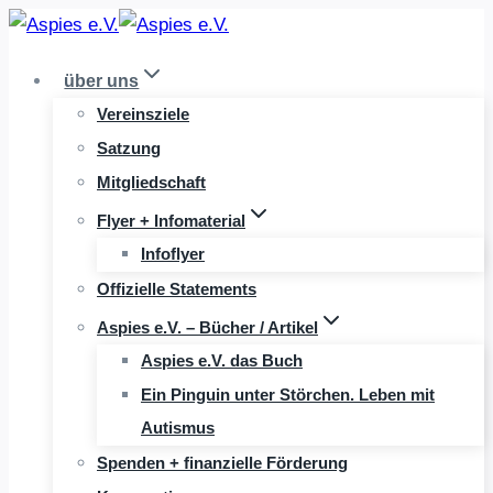
Zum
Inhalt
über uns
springen
Vereinsziele
Satzung
Mitgliedschaft
Flyer + Infomaterial
Infoflyer
Offizielle Statements
Aspies e.V. – Bücher / Artikel
Aspies e.V. das Buch
Ein Pinguin unter Störchen. Leben mit
Autismus
Spenden + finanzielle Förderung