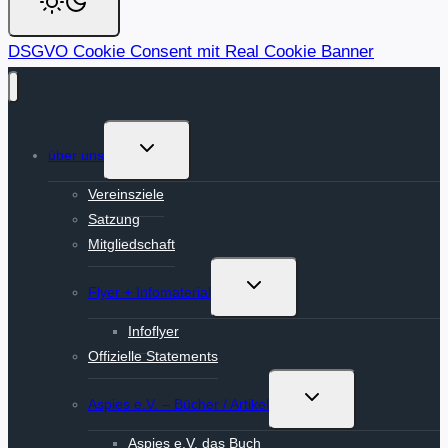
DSGVO Cookie Consent mit Real Cookie Banner
Untermenü
über uns
umschalten
Vereinsziele
Satzung
Mitgliedschaft
Untermenü
Flyer + Infomaterial
umschalten
Infoflyer
Offizielle Statements
Untermenü
Aspies e.V. – Bücher / Artikel
umschalten
Aspies e.V. das Buch