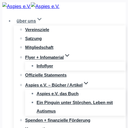
Zum
Inhalt
über uns
springen
Vereinsziele
Satzung
Mitgliedschaft
Flyer + Infomaterial
Infoflyer
Offizielle Statements
Aspies e.V. – Bücher / Artikel
Aspies e.V. das Buch
Ein Pinguin unter Störchen. Leben mit
Autismus
Spenden + finanzielle Förderung