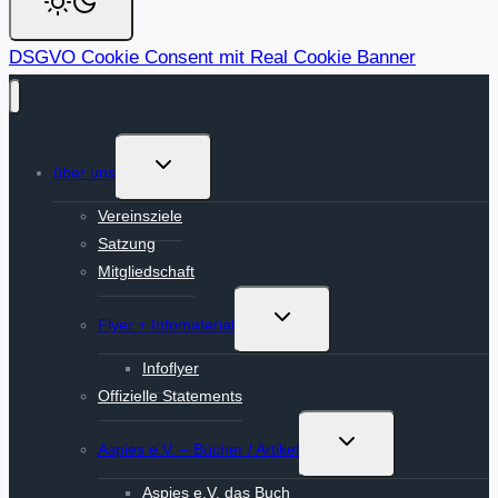
DSGVO Cookie Consent mit Real Cookie Banner
Untermenü
über uns
umschalten
Vereinsziele
Satzung
Mitgliedschaft
Untermenü
Flyer + Infomaterial
umschalten
Infoflyer
Offizielle Statements
Untermenü
Aspies e.V. – Bücher / Artikel
umschalten
Aspies e.V. das Buch