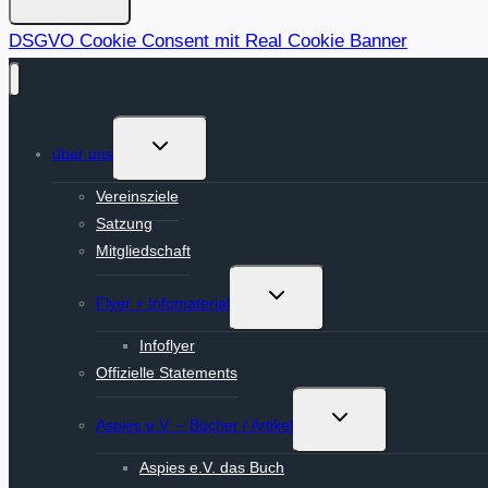
DSGVO Cookie Consent mit Real Cookie Banner
Untermenü
über uns
umschalten
Vereinsziele
Satzung
Mitgliedschaft
Untermenü
Flyer + Infomaterial
umschalten
Infoflyer
Offizielle Statements
Untermenü
Aspies e.V. – Bücher / Artikel
umschalten
Aspies e.V. das Buch