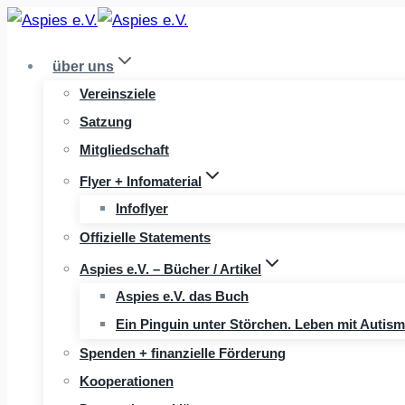
Zum
Inhalt
über uns
springen
Vereinsziele
Satzung
Mitgliedschaft
Flyer + Infomaterial
Infoflyer
Offizielle Statements
Aspies e.V. – Bücher / Artikel
Aspies e.V. das Buch
Ein Pinguin unter Störchen. Leben mit Autis
Spenden + finanzielle Förderung
Kooperationen