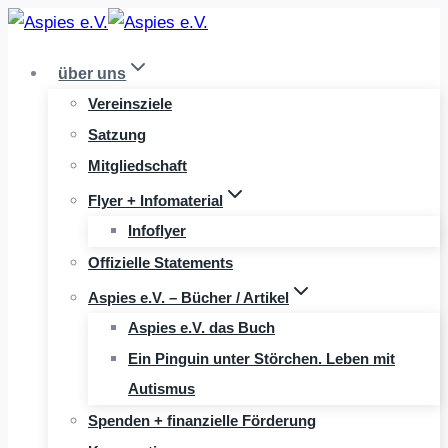
Zum
Inhalt
über uns
springen
Vereinsziele
Satzung
Mitgliedschaft
Flyer + Infomaterial
Infoflyer
Offizielle Statements
Aspies e.V. – Bücher / Artikel
Aspies e.V. das Buch
Ein Pinguin unter Störchen. Leben mit
Autismus
Spenden + finanzielle Förderung