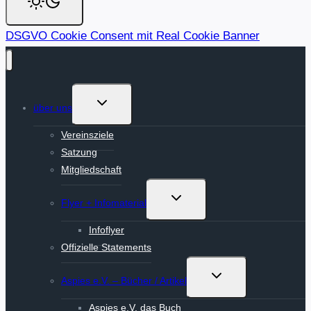
DSGVO Cookie Consent mit Real Cookie Banner
Untermenü
über uns
umschalten
Vereinsziele
Satzung
Mitgliedschaft
Untermenü
Flyer + Infomaterial
umschalten
Infoflyer
Offizielle Statements
Untermenü
Aspies e.V. – Bücher / Artikel
umschalten
Aspies e.V. das Buch