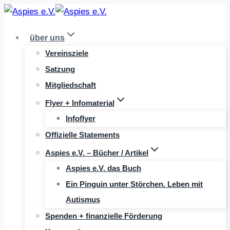
Zum
Inhalt
über uns
springen
Vereinsziele
Satzung
Mitgliedschaft
Flyer + Infomaterial
Infoflyer
Offizielle Statements
Aspies e.V. – Bücher / Artikel
Aspies e.V. das Buch
Ein Pinguin unter Störchen. Leben mit
Autismus
Spenden + finanzielle Förderung