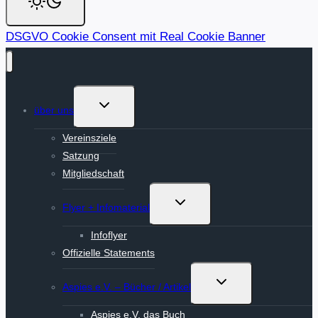
DSGVO Cookie Consent mit Real Cookie Banner
Untermenü
über uns
umschalten
Vereinsziele
Satzung
Mitgliedschaft
Untermenü
Flyer + Infomaterial
umschalten
Infoflyer
Offizielle Statements
Untermenü
Aspies e.V. – Bücher / Artikel
umschalten
Aspies e.V. das Buch