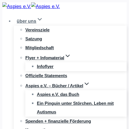
Zum
Inhalt
über uns
springen
Vereinsziele
Satzung
Mitgliedschaft
Flyer + Infomaterial
Infoflyer
Offizielle Statements
Aspies e.V. – Bücher / Artikel
Aspies e.V. das Buch
Ein Pinguin unter Störchen. Leben mit
Autismus
Spenden + finanzielle Förderung