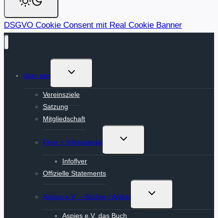
DSGVO Cookie Consent mit Real Cookie Banner
Untermenü
über uns
umschalten
Vereinsziele
Satzung
Mitgliedschaft
Untermenü
Flyer + Infomaterial
umschalten
Infoflyer
Offizielle Statements
Untermenü
Aspies e.V. – Bücher / Artikel
umschalten
Aspies e.V. das Buch