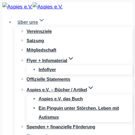
Zum
Inhalt
über uns
springen
Vereinsziele
Satzung
Mitgliedschaft
Flyer + Infomaterial
Infoflyer
Offizielle Statements
Aspies e.V. – Bücher / Artikel
Aspies e.V. das Buch
Ein Pinguin unter Störchen. Leben mit
Autismus
Spenden + finanzielle Förderung