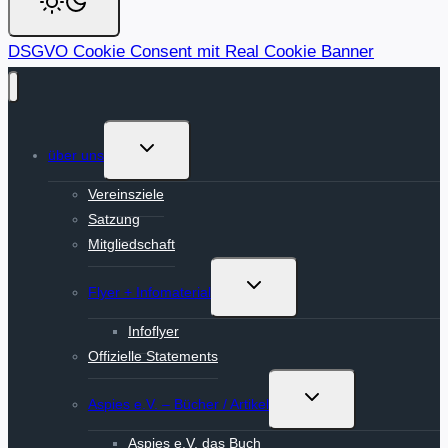
DSGVO Cookie Consent mit Real Cookie Banner
Untermenü
über uns
umschalten
Vereinsziele
Satzung
Mitgliedschaft
Untermenü
Flyer + Infomaterial
umschalten
Infoflyer
Offizielle Statements
Untermenü
Aspies e.V. – Bücher / Artikel
umschalten
Aspies e.V. das Buch