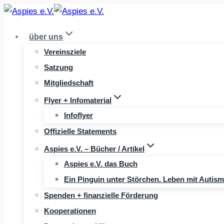
Zum
Inhalt
über uns
springen
Vereinsziele
Satzung
Mitgliedschaft
Flyer + Infomaterial
Infoflyer
Offizielle Statements
Aspies e.V. – Bücher / Artikel
Aspies e.V. das Buch
Ein Pinguin unter Störchen. Leben mit Autis
Spenden + finanzielle Förderung
Kooperationen