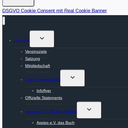
DSGVO Cookie Consent mit Real Cookie Banner
Untermenü
über uns
umschalten
Vereinsziele
Satzung
Mitgliedschaft
Untermenü
Flyer + Infomaterial
umschalten
Infoflyer
Offizielle Statements
Untermenü
Aspies e.V. – Bücher / Artikel
umschalten
Aspies e.V. das Buch