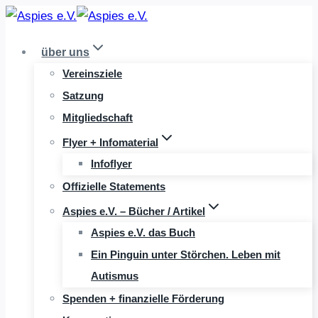
Zum
Inhalt
über uns
springen
Vereinsziele
Satzung
Mitgliedschaft
Flyer + Infomaterial
Infoflyer
Offizielle Statements
Aspies e.V. – Bücher / Artikel
Aspies e.V. das Buch
Ein Pinguin unter Störchen. Leben mit
Autismus
Spenden + finanzielle Förderung