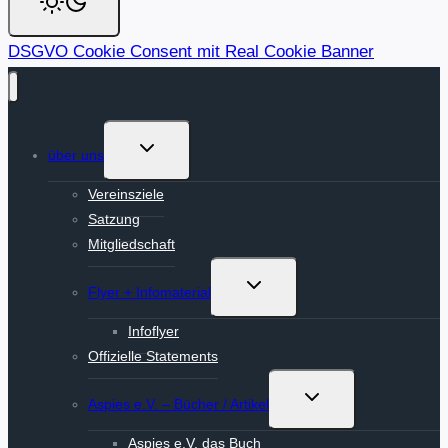
DSGVO Cookie Consent mit Real Cookie Banner
Untermenü
über uns
umschalten
Vereinsziele
Satzung
Mitgliedschaft
Untermenü
Flyer + Infomaterial
umschalten
Infoflyer
Offizielle Statements
Untermenü
Aspies e.V. – Bücher / Artikel
umschalten
Aspies e.V. das Buch