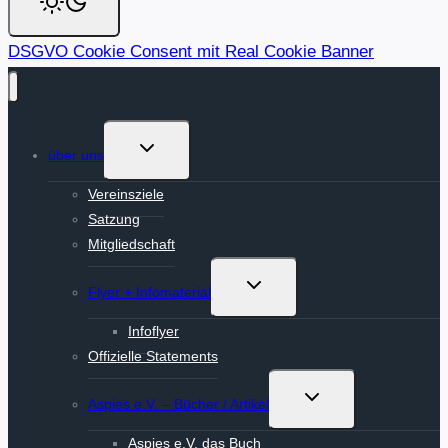
DSGVO Cookie Consent mit Real Cookie Banner
Untermenü
über uns
umschalten
Vereinsziele
Satzung
Mitgliedschaft
Untermenü
Flyer + Infomaterial
umschalten
Infoflyer
Offizielle Statements
Untermenü
Aspies e.V. – Bücher / Artikel
umschalten
Aspies e.V. das Buch