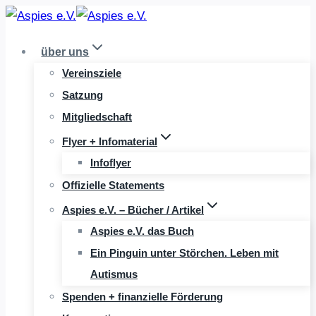
Zum
Inhalt
über uns
springen
Vereinsziele
Satzung
Mitgliedschaft
Flyer + Infomaterial
Infoflyer
Offizielle Statements
Aspies e.V. – Bücher / Artikel
Aspies e.V. das Buch
Ein Pinguin unter Störchen. Leben mit
Autismus
Spenden + finanzielle Förderung