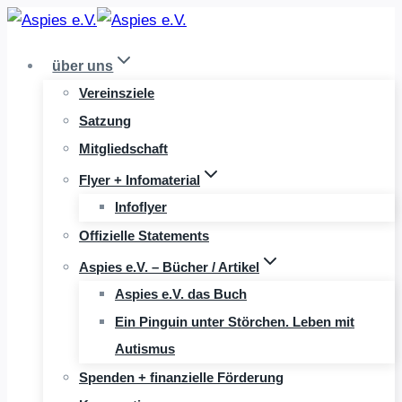
Zum
Inhalt
über uns
springen
Vereinsziele
Satzung
Mitgliedschaft
Flyer + Infomaterial
Infoflyer
Offizielle Statements
Aspies e.V. – Bücher / Artikel
Aspies e.V. das Buch
Ein Pinguin unter Störchen. Leben mit
Autismus
Spenden + finanzielle Förderung