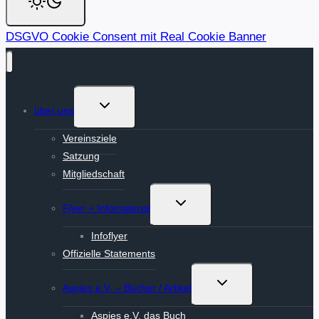
DSGVO Cookie Consent mit Real Cookie Banner
Untermenü
über uns
umschalten
Vereinsziele
Satzung
Mitgliedschaft
Untermenü
Flyer + Infomaterial
umschalten
Infoflyer
Offizielle Statements
Untermenü
Aspies e.V. – Bücher / Artikel
umschalten
Aspies e.V. das Buch