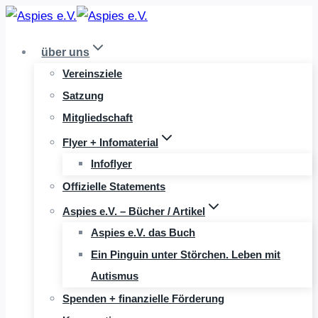
Zum
Inhalt
über uns
springen
Vereinsziele
Satzung
Mitgliedschaft
Flyer + Infomaterial
Infoflyer
Offizielle Statements
Aspies e.V. – Bücher / Artikel
Aspies e.V. das Buch
Ein Pinguin unter Störchen. Leben mit
Autismus
Spenden + finanzielle Förderung