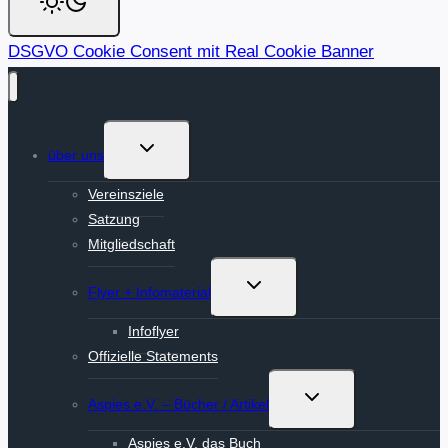
DSGVO Cookie Consent mit Real Cookie Banner
Untermenü
über uns
umschalten
Vereinsziele
Satzung
Mitgliedschaft
Untermenü
Flyer + Infomaterial
umschalten
Infoflyer
Offizielle Statements
Untermenü
Aspies e.V. – Bücher / Artikel
umschalten
Aspies e.V. das Buch