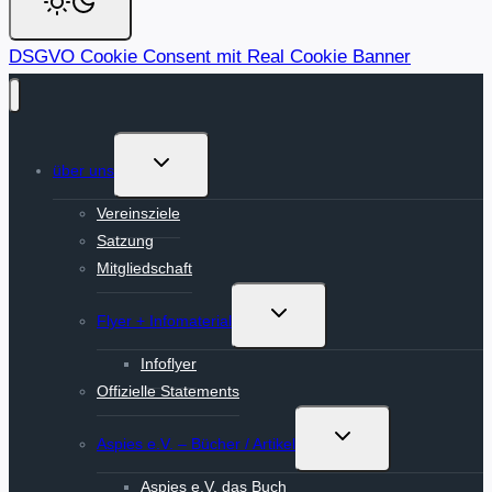
DSGVO Cookie Consent mit Real Cookie Banner
Untermenü
über uns
umschalten
Vereinsziele
Satzung
Mitgliedschaft
Untermenü
Flyer + Infomaterial
umschalten
Infoflyer
Offizielle Statements
Untermenü
Aspies e.V. – Bücher / Artikel
umschalten
Aspies e.V. das Buch