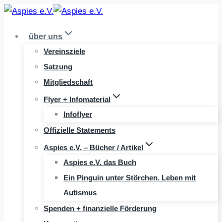
Zum
Inhalt
über uns
springen
Vereinsziele
Satzung
Mitgliedschaft
Flyer + Infomaterial
Infoflyer
Offizielle Statements
Aspies e.V. – Bücher / Artikel
Aspies e.V. das Buch
Ein Pinguin unter Störchen. Leben mit
Autismus
Spenden + finanzielle Förderung