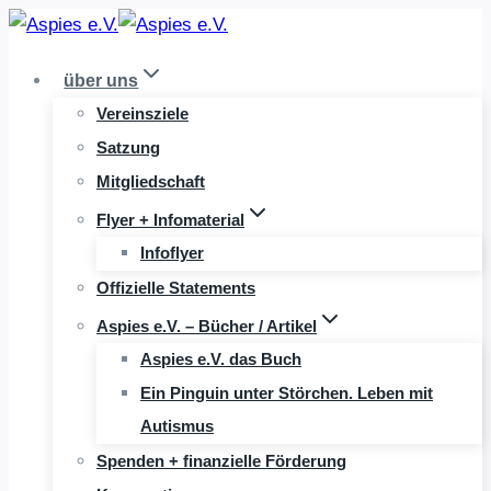
Zum
Inhalt
über uns
springen
Vereinsziele
Satzung
Mitgliedschaft
Flyer + Infomaterial
Infoflyer
Offizielle Statements
Aspies e.V. – Bücher / Artikel
Aspies e.V. das Buch
Ein Pinguin unter Störchen. Leben mit
Autismus
Spenden + finanzielle Förderung