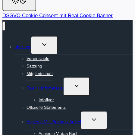
DSGVO Cookie Consent mit Real Cookie Banner
Untermenü
über uns
umschalten
Vereinsziele
Satzung
Mitgliedschaft
Untermenü
Flyer + Infomaterial
umschalten
Infoflyer
Offizielle Statements
Untermenü
Aspies e.V. – Bücher / Artikel
umschalten
Aspies e.V. das Buch