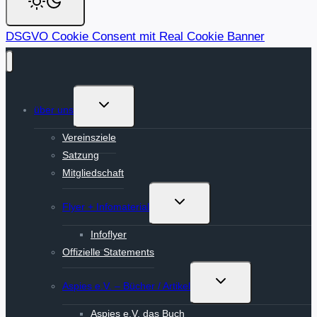
DSGVO Cookie Consent mit Real Cookie Banner
Untermenü
über uns
umschalten
Vereinsziele
Satzung
Mitgliedschaft
Untermenü
Flyer + Infomaterial
umschalten
Infoflyer
Offizielle Statements
Untermenü
Aspies e.V. – Bücher / Artikel
umschalten
Aspies e.V. das Buch