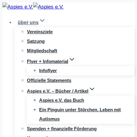
Zum
Inhalt
über uns
springen
Vereinsziele
Satzung
Mitgliedschaft
Flyer + Infomaterial
Infoflyer
Offizielle Statements
Aspies e.V. – Bücher / Artikel
Aspies e.V. das Buch
Ein Pinguin unter Störchen. Leben mit
Autismus
Spenden + finanzielle Förderung