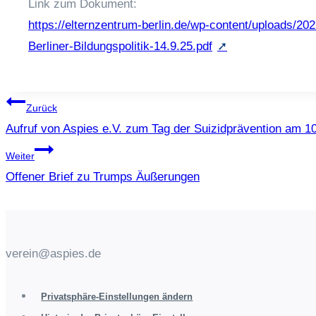
Link zum Dokument:
https://elternzentrum-berlin.de/wp-content/uploads/202
Berliner-Bildungspolitik-14.9.25.pdf
Beitragsnavigation
Zurück
Aufruf von Aspies e.V. zum Tag der Suizidprävention am 1
Weiter
Offener Brief zu Trumps Äußerungen
verein@aspies.de
Privatsphäre-Einstellungen ändern