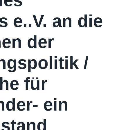
des
 e..V. an die
hen der
ngspolitik /
he für
nder- ein
ustand