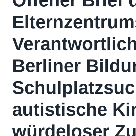
Offener Brief 
Elternzentrums
Verantwortlic
Berliner Bildu
Schulplatzsuc
autistische Ki
würdeloser Z