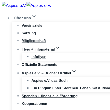
Zum
Inhalt
über uns
springen
Vereinsziele
Satzung
Mitgliedschaft
Flyer + Infomaterial
Infoflyer
Offizielle Statements
Aspies e.V. – Bücher / Artikel
Aspies e.V. das Buch
Ein Pinguin unter Störchen. Leben mit Autis
Spenden + finanzielle Förderung
Kooperationen