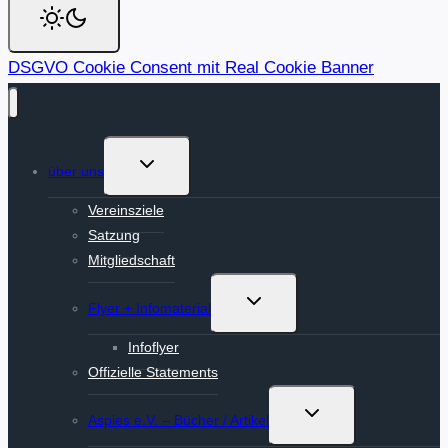
DSGVO Cookie Consent mit Real Cookie Banner
Untermenü
über uns
umschalten
Vereinsziele
Satzung
Mitgliedschaft
Untermenü
Flyer + Infomaterial
umschalten
Infoflyer
Offizielle Statements
Untermenü
Aspies e.V. – Bücher / Artikel
umschalten