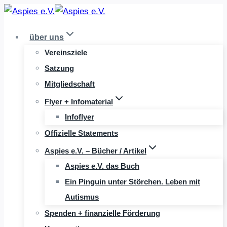
Zum
Inhalt
über uns
springen
Vereinsziele
Satzung
Mitgliedschaft
Flyer + Infomaterial
Infoflyer
Offizielle Statements
Aspies e.V. – Bücher / Artikel
Aspies e.V. das Buch
Ein Pinguin unter Störchen. Leben mit
Autismus
Spenden + finanzielle Förderung