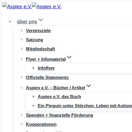
Zum
Inhalt
über uns
springen
Vereinsziele
Satzung
Mitgliedschaft
Flyer + Infomaterial
Infoflyer
Offizielle Statements
Aspies e.V. – Bücher / Artikel
Aspies e.V. das Buch
Ein Pinguin unter Störchen. Leben mit Autis
Spenden + finanzielle Förderung
Kooperationen