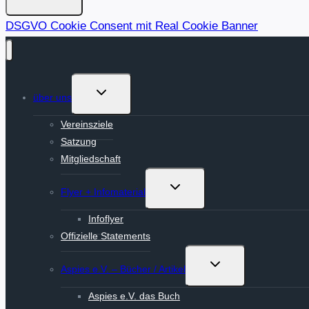
DSGVO Cookie Consent mit Real Cookie Banner
Untermenü
über uns
umschalten
Vereinsziele
Satzung
Mitgliedschaft
Untermenü
Flyer + Infomaterial
umschalten
Infoflyer
Offizielle Statements
Untermenü
Aspies e.V. – Bücher / Artikel
umschalten
Aspies e.V. das Buch