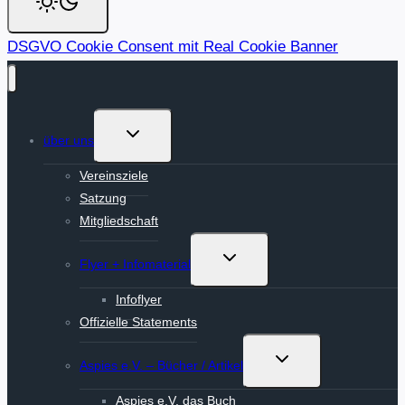
DSGVO Cookie Consent mit Real Cookie Banner
Untermenü
über uns
umschalten
Vereinsziele
Satzung
Mitgliedschaft
Untermenü
Flyer + Infomaterial
umschalten
Infoflyer
Offizielle Statements
Untermenü
Aspies e.V. – Bücher / Artikel
umschalten
Aspies e.V. das Buch