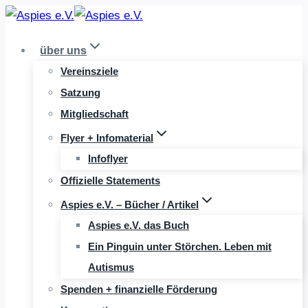
Zum
Inhalt
über uns
springen
Vereinsziele
Satzung
Mitgliedschaft
Flyer + Infomaterial
Infoflyer
Offizielle Statements
Aspies e.V. – Bücher / Artikel
Aspies e.V. das Buch
Ein Pinguin unter Störchen. Leben mit
Autismus
Spenden + finanzielle Förderung