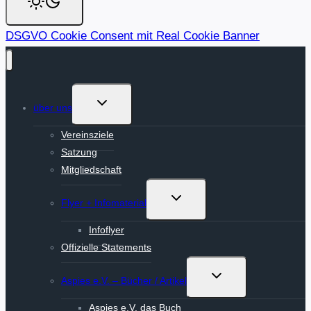
DSGVO Cookie Consent mit Real Cookie Banner
Untermenü
über uns
umschalten
Vereinsziele
Satzung
Mitgliedschaft
Untermenü
Flyer + Infomaterial
umschalten
Infoflyer
Offizielle Statements
Untermenü
Aspies e.V. – Bücher / Artikel
umschalten
Aspies e.V. das Buch