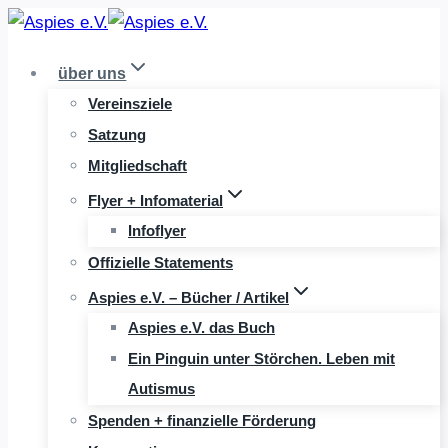
Zum
Inhalt
über uns
springen
Vereinsziele
Satzung
Mitgliedschaft
Flyer + Infomaterial
Infoflyer
Offizielle Statements
Aspies e.V. – Bücher / Artikel
Aspies e.V. das Buch
Ein Pinguin unter Störchen. Leben mit
Autismus
Spenden + finanzielle Förderung