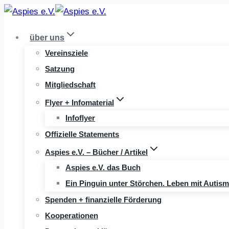
Zum
Inhalt
über uns
springen
Vereinsziele
Satzung
Mitgliedschaft
Flyer + Infomaterial
Infoflyer
Offizielle Statements
Aspies e.V. – Bücher / Artikel
Aspies e.V. das Buch
Ein Pinguin unter Störchen. Leben mit Autis
Spenden + finanzielle Förderung
Kooperationen