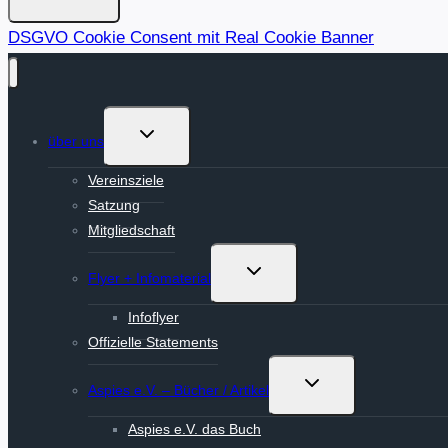
DSGVO Cookie Consent mit Real Cookie Banner
Untermenü
über uns
umschalten
Vereinsziele
Satzung
Mitgliedschaft
Untermenü
Flyer + Infomaterial
umschalten
Infoflyer
Offizielle Statements
Untermenü
Aspies e.V. – Bücher / Artikel
umschalten
Aspies e.V. das Buch