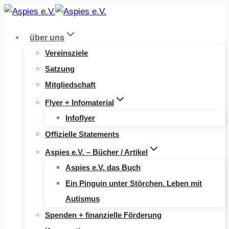
Zum
Inhalt
über uns
springen
Vereinsziele
Satzung
Mitgliedschaft
Flyer + Infomaterial
Infoflyer
Offizielle Statements
Aspies e.V. – Bücher / Artikel
Aspies e.V. das Buch
Ein Pinguin unter Störchen. Leben mit
Autismus
Spenden + finanzielle Förderung