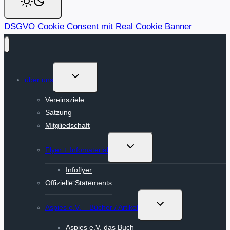
DSGVO Cookie Consent mit Real Cookie Banner
Untermenü
über uns
umschalten
Vereinsziele
Satzung
Mitgliedschaft
Untermenü
Flyer + Infomaterial
umschalten
Infoflyer
Offizielle Statements
Untermenü
Aspies e.V. – Bücher / Artikel
umschalten
Aspies e.V. das Buch