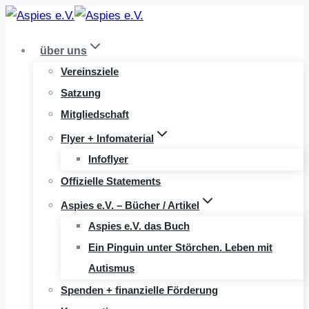
Zum
Inhalt
über uns
springen
Vereinsziele
Satzung
Mitgliedschaft
Flyer + Infomaterial
Infoflyer
Offizielle Statements
Aspies e.V. – Bücher / Artikel
Aspies e.V. das Buch
Ein Pinguin unter Störchen. Leben mit
Autismus
Spenden + finanzielle Förderung