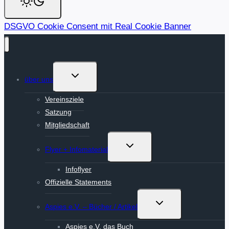
DSGVO Cookie Consent mit Real Cookie Banner
Untermenü
über uns
umschalten
Vereinsziele
Satzung
Mitgliedschaft
Untermenü
Flyer + Infomaterial
umschalten
Infoflyer
Offizielle Statements
Untermenü
Aspies e.V. – Bücher / Artikel
umschalten
Aspies e.V. das Buch