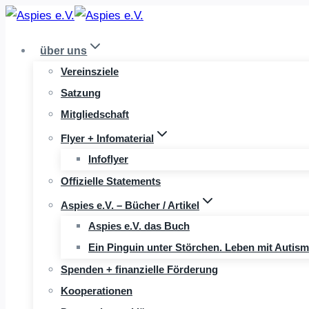
Zum
Inhalt
über uns
springen
Vereinsziele
Satzung
Mitgliedschaft
Flyer + Infomaterial
Infoflyer
Offizielle Statements
Aspies e.V. – Bücher / Artikel
Aspies e.V. das Buch
Ein Pinguin unter Störchen. Leben mit Autis
Spenden + finanzielle Förderung
Kooperationen