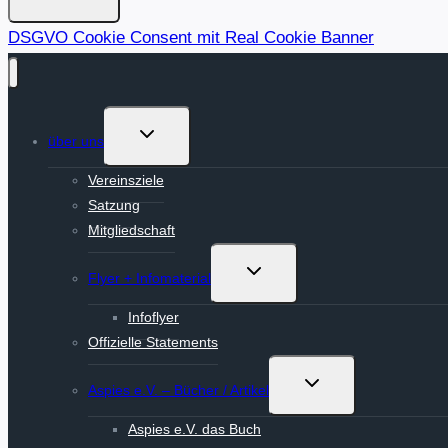
DSGVO Cookie Consent mit Real Cookie Banner
Untermenü
über uns
umschalten
Vereinsziele
Satzung
Mitgliedschaft
Untermenü
Flyer + Infomaterial
umschalten
Infoflyer
Offizielle Statements
Untermenü
Aspies e.V. – Bücher / Artikel
umschalten
Aspies e.V. das Buch